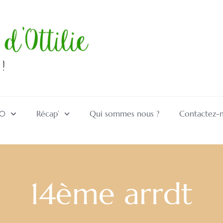
10
Récap’
Qui sommes nous ?
Contactez-
14ème arrdt