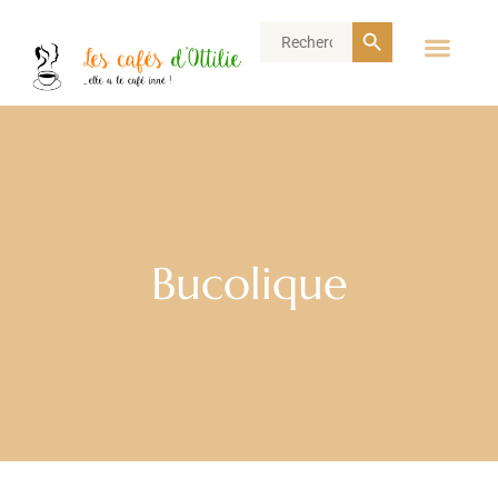
Search Button
Search
for:
Bucolique