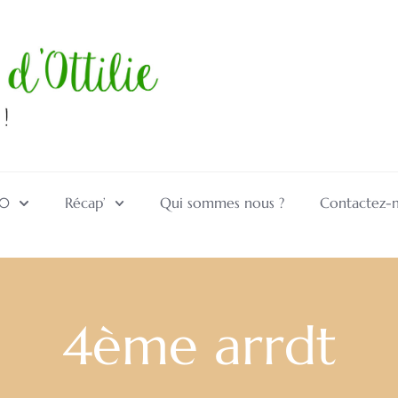
10
Récap’
Qui sommes nous ?
Contactez-
4ème arrdt