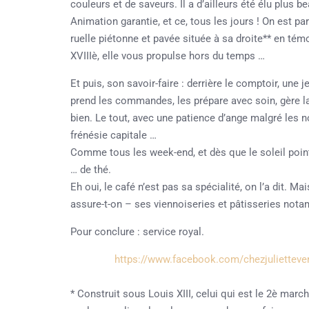
couleurs et de saveurs. Il a d’ailleurs été élu plus 
Animation garantie, et ce, tous les jours ! On est par
ruelle piétonne et pavée située à sa droite** en t
XVIIIè, elle vous propulse hors du temps …
Et puis, son savoir-faire : derrière le comptoir, une 
prend les commandes, les prépare avec soin, gère la 
bien. Le tout, avec une patience d’ange malgré les n
frénésie capitale …
Comme tous les week-end, et dès que le soleil pointe 
… de thé.
Eh oui, le café n’est pas sa spécialité, on l’a dit. M
assure-t-on – ses viennoiseries et pâtisseries nota
Pour conclure : service royal.
https://www.facebook.com/chezjuliettever
* Construit sous Louis XIII, celui qui est le 2è march