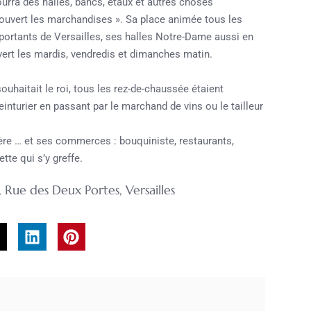
urra des halles, bancs, étaux et autres choses
ouvert les marchandises ». Sa place animée tous les
portants de Versailles, ses halles Notre-Dame aussi en
vert les mardis, vendredis et dimanches matin.
uhaitait le roi, tous les rez-de-chaussée étaient
inturier en passant par le marchand de vins ou le tailleur
ère … et ses commerces : bouquiniste, restaurants,
tte qui s’y greffe.
,
Rue des Deux Portes
,
Versailles