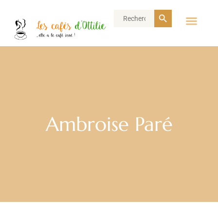
Search Button
Search
for:
Ambroise Paré