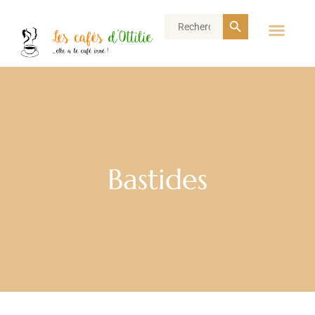
Search Button
Search
for:
Bastides