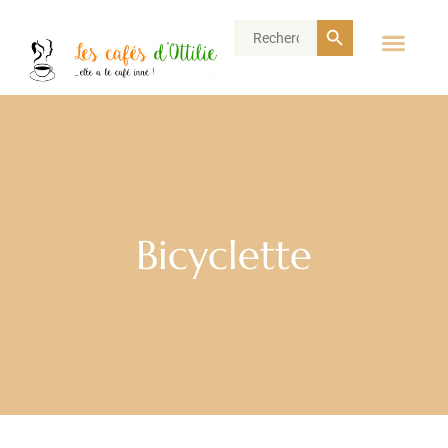
Search Button
Search
for:
Bicyclette