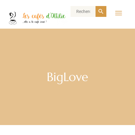
Search Button
Search
for:
BigLove