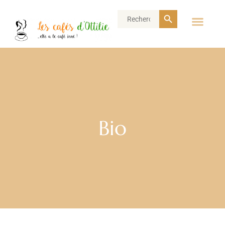
Search Button
Search
for:
Bio