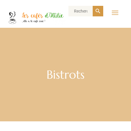
Search Button
Search
for:
Bistrots