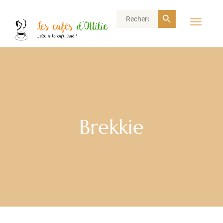
Search Button
Search
for:
Brekkie