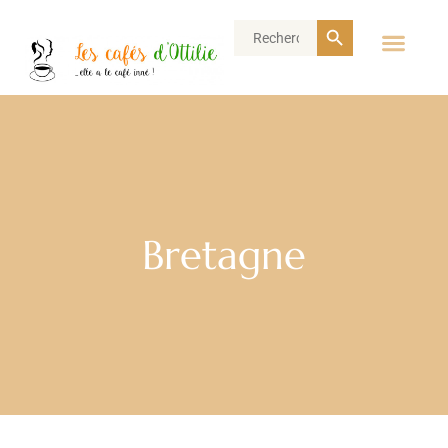
Search Button
Search
for:
Bretagne