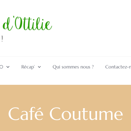
10
Récap’
Qui sommes nous ?
Contactez-
Café Coutume