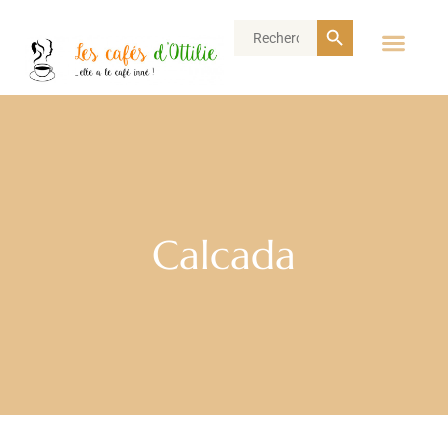
Search Button
Search
for:
Calcada