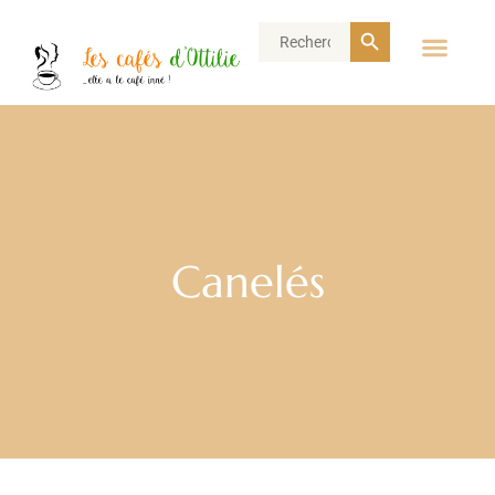
Search Button
Search
for:
Canelés