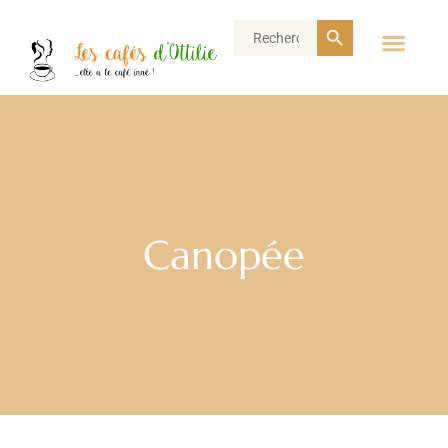
Search Button
Search
for:
Canopée