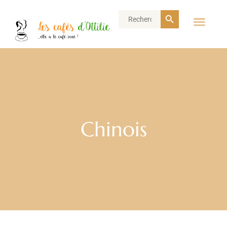
Search Button
Search
for:
Chinois