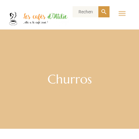
Search Button
Search
for:
Churros