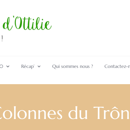
10
Récap’
Qui sommes nous ?
Contactez-
olonnes du Trô