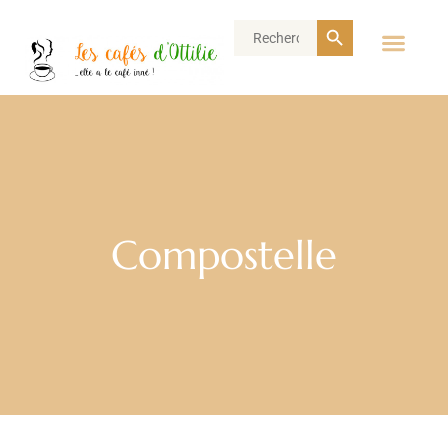
Search Button
Search
for:
Compostelle