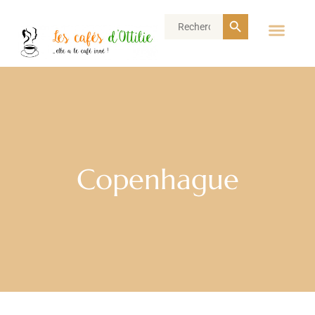
Search Button
Search
for:
Copenhague