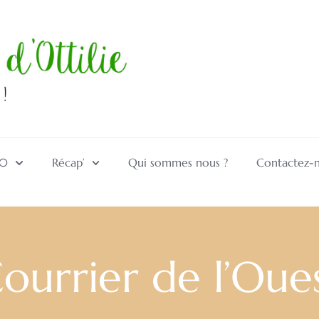
10
Récap’
Qui sommes nous ?
Contactez-
ourrier de l’Oue