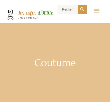
Search Button
Search
for:
Coutume