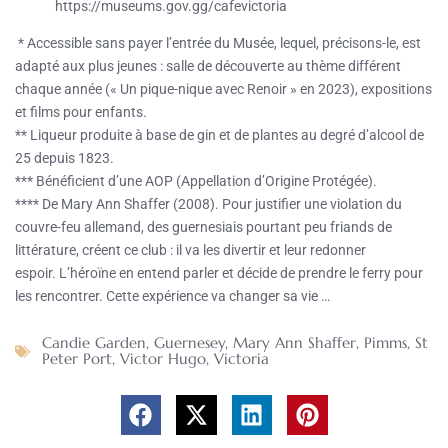
https://museums.gov.gg/cafevictoria
* Accessible sans payer l’entrée du Musée, lequel, précisons-le, est
adapté aux plus jeunes : salle de découverte au thème différent
chaque année (« Un pique-nique avec Renoir » en 2023), expositions
et films pour enfants.
** Liqueur produite à base de gin et de plantes au degré d’alcool de
25 depuis 1823.
*** Bénéficient d’une AOP (Appellation d’Origine Protégée).
**** De Mary Ann Shaffer (2008). Pour justifier une violation du
couvre-feu allemand, des guernesiais pourtant peu friands de
littérature, créent ce club : il va les divertir et leur redonner
espoir. L’héroïne en entend parler et décide de prendre le ferry pour
les rencontrer. Cette expérience va changer sa vie …
Candie Garden
,
Guernesey
,
Mary Ann Shaffer
,
Pimms
,
St
Peter Port
,
Victor Hugo
,
Victoria