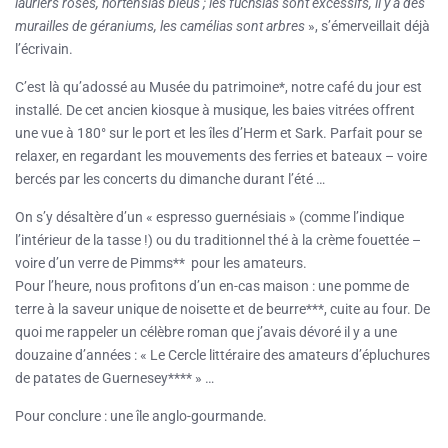
lauriers roses, hortensias bleus ; les fuchsias sont excessifs, il y a des
murailles de géraniums, les camélias sont arbres
», s’émerveillait déjà
l’écrivain.
C’est là qu’adossé au Musée du patrimoine*, notre café du jour est
installé. De cet ancien kiosque à musique, les baies vitrées offrent
une vue à 180° sur le port et les îles d’Herm et Sark. Parfait pour se
relaxer, en regardant les mouvements des ferries et bateaux – voire
bercés par les concerts du dimanche durant l’été …
On s’y désaltère d’un « espresso guernésiais » (comme l’indique
l’intérieur de la tasse !) ou du traditionnel thé à la crème fouettée –
voire d’un verre de Pimms** pour les amateurs.
Pour l’heure, nous profitons d’un en-cas maison : une pomme de
terre à la saveur unique de noisette et de beurre***, cuite au four. De
quoi me rappeler un célèbre roman que j’avais dévoré il y a une
douzaine d’années : « Le Cercle littéraire des amateurs d’épluchures
de patates de Guernesey**** » …
Pour conclure : une île anglo-gourmande.