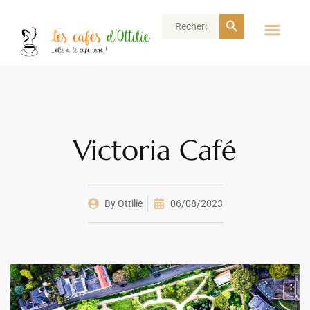
Search Button
Search
for:
Victoria Café
By
Ottilie
06/08/2023