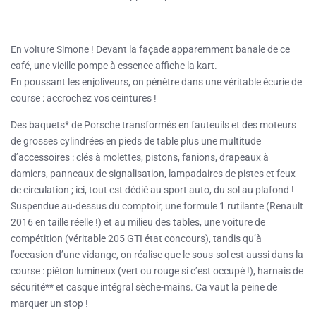
En voiture Simone ! Devant la façade apparemment banale de ce
café, une vieille pompe à essence affiche la kart.
En poussant les enjoliveurs, on pénètre dans une véritable écurie de
course : accrochez vos ceintures !
Des baquets* de Porsche transformés en fauteuils et des moteurs
de grosses cylindrées en pieds de table plus une multitude
d’accessoires : clés à molettes, pistons, fanions, drapeaux à
damiers, panneaux de signalisation, lampadaires de pistes et feux
de circulation ; ici, tout est dédié au sport auto, du sol au plafond !
Suspendue au-dessus du comptoir, une formule 1 rutilante (Renault
2016 en taille réelle !) et au milieu des tables, une voiture de
compétition (véritable 205 GTI état concours), tandis qu’à
l’occasion d’une vidange, on réalise que le sous-sol est aussi dans la
course : piéton lumineux (vert ou rouge si c’est occupé !), harnais de
sécurité** et casque intégral sèche-mains. Ca vaut la peine de
marquer un stop !