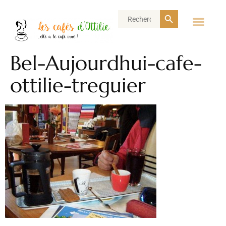
Search Button
Search
for:
Bel-Aujourdhui-cafe-
ottilie-treguier