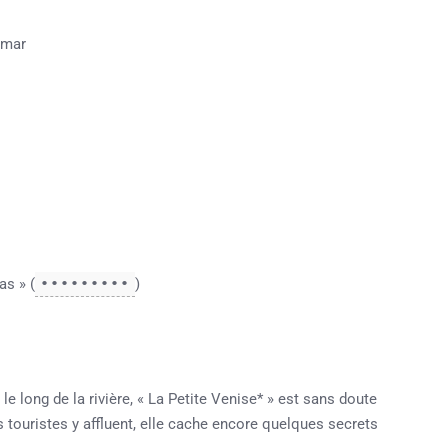
lmar
as » (
•••••••••
)
e long de la rivière, « La Petite Venise* » est sans doute
s touristes y affluent, elle cache encore quelques secrets