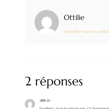
Ottilie
Consulter tous mes articl
2 réponses
JBR
dit :
Excellent ! Je ne le connais pas. Ça donne envie