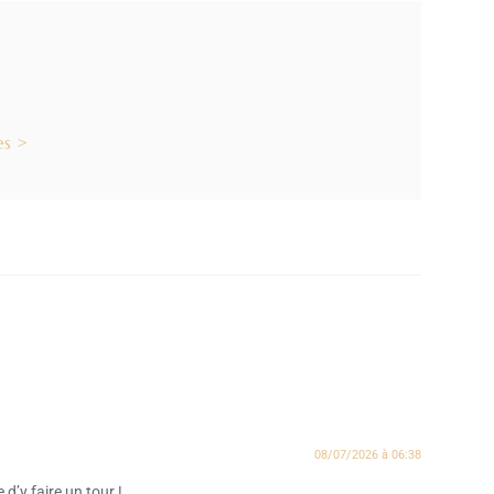
es >
08/07/2026 à 06:38
 d’y faire un tour !