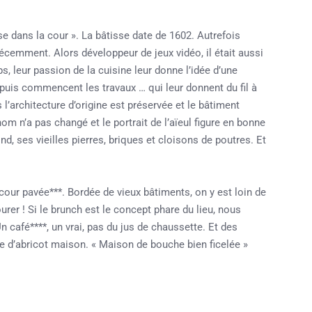
e dans la cour ». La bâtisse date de 1602. Autrefois
é récemment. Alors développeur de jeux vidéo, il était aussi
mps, leur passion de la cuisine leur donne l’idée d’une
 puis commencent les travaux … qui leur donnent du fil à
 l’architecture d’origine est préservée et le bâtiment
nom n’a pas changé et le portrait de l’aïeul figure en bonne
ond, ses vieilles pierres, briques et cloisons de poutres. Et
cour pavée***. Bordée de vieux bâtiments, on y est loin de
ourer ! Si le brunch est le concept phare du lieu, nous
 café****, un vrai, pas du jus de chaussette. Et des
ure d’abricot maison. « Maison de bouche bien ficelée »