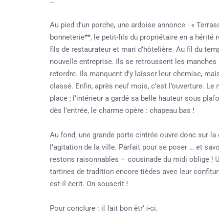
…
Au pied d’un porche, une ardoise annonce : « Terrass
bonneterie**, le petit-fils du propriétaire en a hérit
fils de restaurateur et mari d’hôtelière. Au fil du te
nouvelle entreprise. Ils se retroussent les manches
retordre. Ils manquent d’y laisser leur chemise, mais
classé. Enfin, après neuf mois, c’est l’ouverture. Le 
place ; l’intérieur a gardé sa belle hauteur sous plaf
dès l’entrée, le charme opère : chapeau bas !
Au fond, une grande porte cintrée ouvre donc sur la 
l’agitation de la ville. Parfait pour se poser … et sav
restons raisonnables – cousinade du midi oblige ! Un
tartines de tradition encore tièdes avec leur confit
est-il écrit. On souscrit !
Pour conclure : il fait bon êtr’ i-ci.