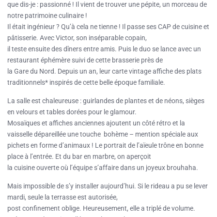
que dis-je : passionné ! Il vient de trouver une pépite, un morceau de
notre patrimoine culinaire !
Il était ingénieur ? Qu’à cela ne tienne ! Il passe ses CAP de cuisine et
pâtisserie. Avec Victor, son inséparable copain,
il teste ensuite des dîners entre amis. Puis le duo se lance avec un
restaurant éphémère suivi de cette brasserie près de
la Gare du Nord. Depuis un an, leur carte vintage affiche des plats
traditionnels* inspirés de cette belle époque familiale.
La salle est chaleureuse : guirlandes de plantes et de néons, sièges
en velours et tables dorées pour le glamour.
Mosaïques et affiches anciennes ajoutent un côté rétro et la
vaisselle dépareillée une touche bohème – mention spéciale aux
pichets en forme d’animaux ! Le portrait de l’aïeule trône en bonne
place à l’entrée. Et du bar en marbre, on aperçoit
la cuisine ouverte où l’équipe s’affaire dans un joyeux brouhaha.
Mais impossible de s’y installer aujourd’hui. Si le rideau a pu se lever
mardi, seule la terrasse est autorisée,
post confinement oblige. Heureusement, elle a triplé de volume.