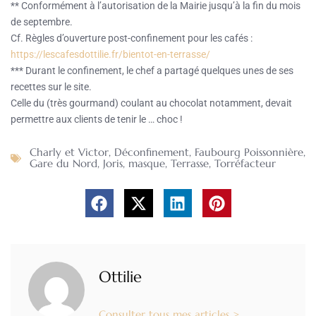
** Conformément à l’autorisation de la Mairie jusqu’à la fin du mois
de septembre.
Cf. Règles d’ouverture post-confinement pour les cafés :
https://lescafesdottilie.fr/bientot-en-terrasse/
*** Durant le confinement, le chef a partagé quelques unes de ses
recettes sur le site.
Celle du (très gourmand) coulant au chocolat notamment, devait
permettre aux clients de tenir le … choc !
Charly et Victor
,
Déconfinement
,
Faubourg Poissonnière
,
Gare du Nord
,
Joris
,
masque
,
Terrasse
,
Torréfacteur
Ottilie
Consulter tous mes articles >