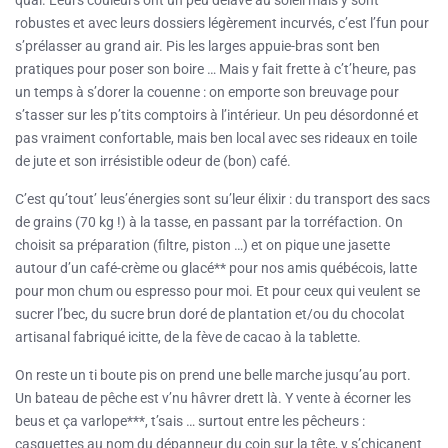
robustes et avec leurs dossiers légèrement incurvés, c’est l’fun pour
s’prélasser au grand air. Pis les larges appuie-bras sont ben
pratiques pour poser son boire … Mais y fait frette à c’t’heure, pas
un temps à s’dorer la couenne : on emporte son breuvage pour
s’tasser sur les p’tits comptoirs à l’intérieur. Un peu désordonné et
pas vraiment confortable, mais ben local avec ses rideaux en toile
de jute et son irrésistible odeur de (bon) café.
C’est qu’tout’ leus’énergies sont su’leur élixir : du transport des sacs
de grains (70 kg !) à la tasse, en passant par la torréfaction. On
choisit sa préparation (filtre, piston …) et on pique une jasette
autour d’un café-crème ou glacé** pour nos amis québécois, latte
pour mon chum ou espresso pour moi. Et pour ceux qui veulent se
sucrer l’bec, du sucre brun doré de plantation et/ou du chocolat
artisanal fabriqué icitte, de la fève de cacao à la tablette.
On reste un ti boute pis on prend une belle marche jusqu’au port.
Un bateau de pêche est v’nu hâvrer drett là. Y vente à écorner les
beus et ça varlope***, t’sais … surtout entre les pêcheurs :
casquettes au nom du dépanneur du coin sur la tête, y s’chicanent