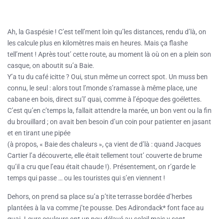
Ah, la Gaspésie ! C’est tell’ment loin qu’les distances, rendu d’là, on
les calcule plus en kilomètres mais en heures. Mais ça flashe
tell’ment ! Après tout’ cette route, au moment là où on en a plein son
casque, on aboutit su’a Baie.
Y’a tu du café icitte ? Oui, stun même un correct spot. Un muss ben
connu, le seul : alors tout l’monde s’ramasse à même place, une
cabane en bois, direct su’l’ quai, comme à l’époque des goélettes.
C’est qu’en c’temps la, fallait attendre la marée, un bon vent ou la fin
du brouillard ; on avait ben besoin d’un coin pour patienter en jasant
et en tirant une pipée
(à propos, « Baie des chaleurs », ça vient de d’là : quand Jacques
Cartier l’a découverte, elle était tellement tout’ couverte de brume
qu’il a cru que l’eau était chaude !). Présentement, on r’garde le
temps qui passe … ou les touristes qui s’en viennent !
Dehors, on prend sa place su’a p’tite terrasse bordée d’herbes
plantées à la va comme j’te pousse. Des Adirondack* font face au
quai. Leurs couleurs ont un peu délavé au soleil mais y sont