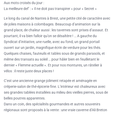
Aux mots croisés du jour :
La meilleure def’ : « Il ne doit pas transpirer » pour « Secret »
Le long du canal de Nantes à Brest, une petite cité de caractère avec
de jolies maisons à colombages. Beaucoup d’animation sur la
grand place, de chaleur aussi : les tavernes sont prises d’assaut. Et
pourtant, il va bien falloir qu’on se désaltère ! … A gauche du
Syndicat d’initiative, une ruelle, avec au fond, un grand portail
ouvert sur un jardin, magnifique écrin de verdure pour les thés.
Quelques chaises, fauteuils et tables sous de grands parasols, et
même des transats au soleil … pour hâler bien en feuilletant le
dernier « Flemme actuelle ». Et pour nos montures, un râtelier à
vélos : il reste juste deux places !
C’est une ancienne grange joliment retapée et aménagée en
crêperie-salon de thé-épicerie fine. L’intérieur est chaleureux avec
ses grandes tablées installées au milieu des vieilles pierres, sous de
belles poutres apparentes.
Dans un coin, des spécialités gourmandes et autres souvenirs
régionaux sont proposés à la vente : une vraie caverne d’Ali Breton