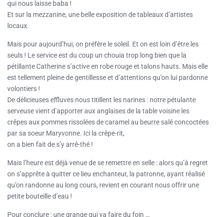
qui nous laisse baba !
Et sur la mezzanine, une belle exposition de tableaux d’artistes
locaux.
Mais pour aujourd’hui, on préfère le soleil. Et on est loin d’être les
seuls ! Le service est du coup un chouia trop long bien que la
pétillante Catherine s’active en robe rouge et talons hauts. Mais elle
est tellement pleine de gentillesse et d’attentions qu’on lui pardonne
volontiers !
De délicieuses effluves nous titillent les narines : notre pétulante
serveuse vient d’apporter aux anglaises de la table voisine les
crêpes aux pommes rissolées de caramel au beurre salé concoctées
par sa soeur Maryvonne. Ici la crêpe-rit,
on a bien fait de s’y arrê-thé !
Mais l’heure est déjà venue de se remettre en selle : alors qu’à regret
on s’apprête à quitter ce lieu enchanteur, la patronne, ayant réalisé
qu’on randonne au long cours, revient en courant nous offrir une
petite bouteille d’eau !
Pour conclure : une grange qui va faire du foin …