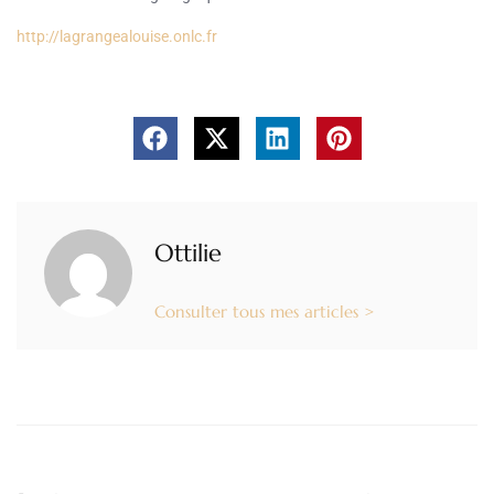
http://lagrangealouise.onlc.fr
Ottilie
Consulter tous mes articles >