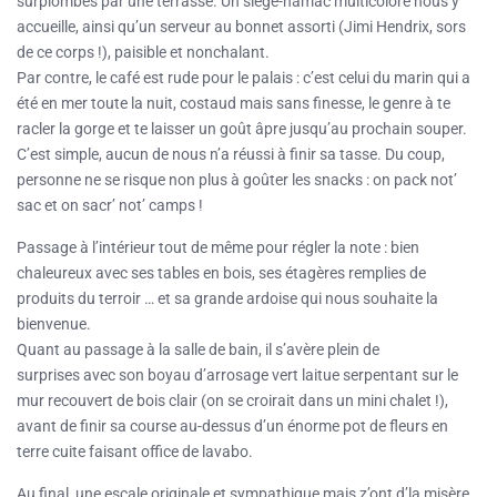
surplombés par une terrasse. Un siège-hamac multicolore nous y
accueille, ainsi qu’un serveur au bonnet assorti (Jimi Hendrix, sors
de ce corps !), paisible et nonchalant.
Par contre, le café est rude pour le palais : c’est celui du marin qui a
été en mer toute la nuit, costaud mais sans finesse, le genre à te
racler la gorge et te laisser un goût âpre jusqu’au prochain souper.
C’est simple, aucun de nous n’a réussi à finir sa tasse. Du coup,
personne ne se risque non plus à goûter les snacks : on pack not’
sac et on sacr’ not’ camps !
Passage à l’intérieur tout de même pour régler la note : bien
chaleureux avec ses tables en bois, ses étagères remplies de
produits du terroir … et sa grande ardoise qui nous souhaite la
bienvenue.
Quant au passage à la salle de bain, il s’avère plein de
surprises avec son boyau d’arrosage vert laitue serpentant sur le
mur recouvert de bois clair (on se croirait dans un mini chalet !),
avant de finir sa course au-dessus d’un énorme pot de fleurs en
terre cuite faisant office de lavabo.
Au final, une escale originale et sympathique mais z’ont d’la misère