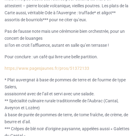
attestent – pierre locale volcanique, vieilles poutres. Les plats de la
Carte aussi, véritable Ode à l’Auvergne : truffade* et aligot**
assortis de bourriols*** pour ne citer qu’eux.
Pas de fausse note mais une cérémonie bien orchestrée, pour un
concert de louanges
si l’on en croit l’affluence, autant en salle qu’en terrasse !
Pour conclure : un café qui livre une belle partition.
https://www.pagesjaunes.fr/pros/51372133
* Plat auvergnat à base de pommes de terre et de fourme de type
Salers,
assaisonné avec de l’ail et servi avec une salade.
** Spécialité culinaire rurale traditionnelle de l’Aubrac (Cantal,
Aveyron et Lozère)
à base de purée de pommes de terre, de tome fraîche, de crème, de
beurre et d’ail.
*** Crêpes de blé noir d’origine paysanne, appelées aussi « Galettes
du Cantal »,