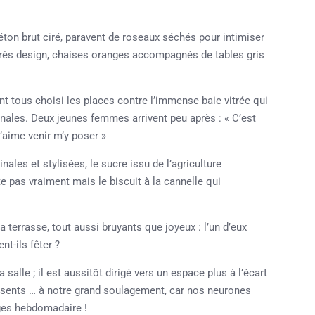
béton brut ciré, paravent de roseaux séchés pour intimiser
 très design, chaises oranges accompagnés de tables gris
ont tous choisi les places contre l’immense baie vitrée qui
mnales. Deux jeunes femmes arrivent peu après : « C’est
j’aime venir m’y poser »
inales et stylisées, le sucre issu de l’agriculture
e pas vraiment mais le biscuit à la cannelle qui
terrasse, tout aussi bruyants que joyeux : l’un d’eux
nt-ils fêter ?
salle ; il est aussitôt dirigé vers un espace plus à l’écart
résents … à notre grand soulagement, car nos neurones
nges hebdomadaire !