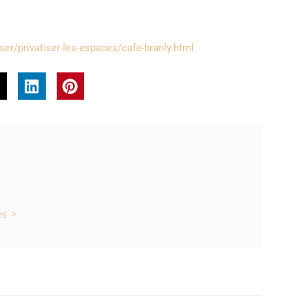
iser/privatiser-les-espaces/cafe-branly.html
es >