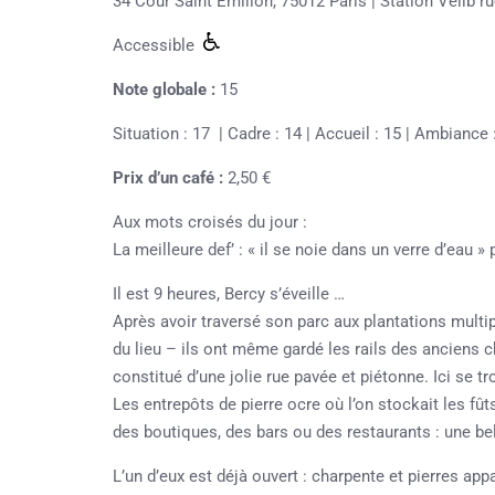
34 Cour Saint Emilion, 75012 Paris |
Station Vélib ru
Accessible
Note globale :
15
Situation : 17 | Cadre : 14 | Accueil : 15 | Ambiance :
Prix d’un café :
2,50 €
Aux mots croisés du jour :
La meilleure def’ : « il se noie dans un verre d’eau » 
Il est 9 heures, Bercy s’éveille …
Après avoir traversé son parc aux plantations multi
du lieu – ils ont même gardé les rails des anciens ch
constitué d’une jolie rue pavée et piétonne. Ici se 
Les entrepôts de pierre ocre où l’on stockait les fût
des boutiques, des bars ou des restaurants : une bell
L’un d’eux est déjà ouvert : charpente et pierres app