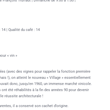
e François Truffaut | Dimanche de 9:00 à 1:00 |
 14 | Qualité du café : 14
pour « vin »
ples (avec des vignes pour rappeler la fonction première
ais !), on atteint le nouveau « Village » essentiellement
trouvait donc, jusqu’en 1960, un immense marché vinicole.
s ont été réhabilités à la fin des années 90 pour devenir
e réussite architecturale !
arentes, il a conservé son cachet d’origine.