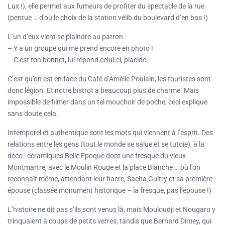
Lux !), elle permet aux fumeurs de profiter du spectacle de la rue
(pentue … d’où le choix de la station vélib du boulevard d’en bas !)
L’un d’eux vient se plaindre au patron :
– Y a un groupe qui me prend encore en photo !
– C’est ton bonnet, lui répond celui-ci, placide.
C’est qu’on est en face du Café d’Amélie Poulain, les touristes sont
donc légion. Et notre bistrot a beaucoup plus de charme. Mais
impossible de filmer dans un tel mouchoir de poche, ceci explique
sans doute cela.
Intemporel et authentique sont les mots qui viennent à l’esprit. Des
relations entre les gens (tout le monde se salue et se tutoie), à la
déco : céramiques Belle Epoque dont une fresque du vieux
Montmartre, avec le Moulin Rouge et la place Blanche … où l’on
reconnaît même, attendant leur fiacre, Sacha Guitry et sa première
épouse (classée monument historique – la fresque, pas l’épouse !)
L’histoire ne dit pas s’ils sont venus là, mais Mouloudji et Nougaro y
trinquaient à coups de petits verres, tandis que Bernard Dimey, qui