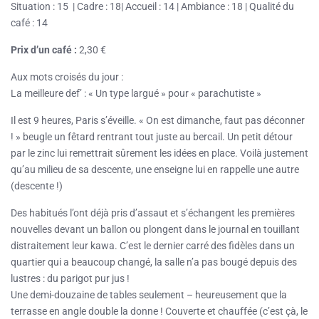
Situation : 15 | Cadre : 18| Accueil : 14 | Ambiance : 18 | Qualité du
café : 14
Prix d’un café :
2,30 €
Aux mots croisés du jour :
La meilleure def’ : « Un type largué » pour « parachutiste »
Il est 9 heures, Paris s’éveille. « On est dimanche, faut pas déconner
! » beugle un fêtard rentrant tout juste au bercail. Un petit détour
par le zinc lui remettrait sûrement les idées en place. Voilà justement
qu’au milieu de sa descente, une enseigne lui en rappelle une autre
(descente !)
Des habitués l’ont déjà pris d’assaut et s’échangent les premières
nouvelles devant un ballon ou plongent dans le journal en touillant
distraitement leur kawa. C’est le dernier carré des fidèles dans un
quartier qui a beaucoup changé, la salle n’a pas bougé depuis des
lustres : du parigot pur jus !
Une demi-douzaine de tables seulement – heureusement que la
terrasse en angle double la donne ! Couverte et chauffée (c’est çà, le