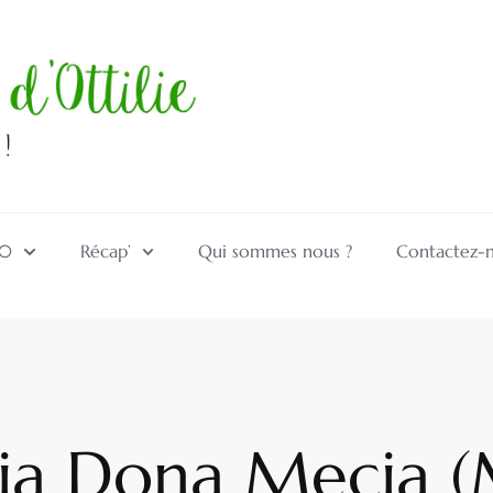
10
Récap’
Qui sommes nous ?
Contactez-
ia Dona Mecia (