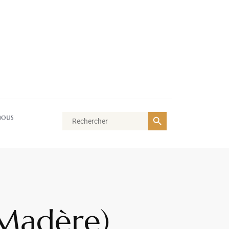
Search Button
nous
Search
for:
Madère)