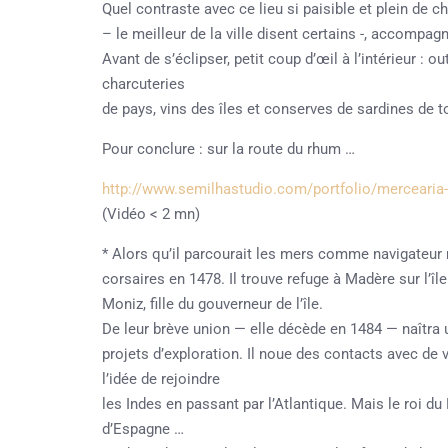
Quel contraste avec ce lieu si paisible et plein de 
– le meilleur de la ville disent certains -, accompag
Avant de s’éclipser, petit coup d’œil à l’intérieur : o
charcuteries
de pays, vins des îles et conserves de sardines de t
Pour conclure : sur la route du rhum …
http://www.semilhastudio.com/portfolio/mercearia
(Vidéo < 2 mn)
* Alors qu’il parcourait les mers comme navigateu
corsaires en 1478. Il trouve refuge à Madère sur l’îl
Moniz, fille du gouverneur de l’île.
De leur brève union — elle décède en 1484 — naîtra u
projets d’exploration. Il noue des contacts avec de v
l’idée de rejoindre
les Indes en passant par l’Atlantique. Mais le roi du P
d’Espagne …