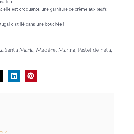
assion.
ant elle est croquante, une garniture de crème aux œufs
rtugal distillé dans une bouchée !
La Santa Maria
,
Madère
,
Marina
,
Pastel de nata
,
es >