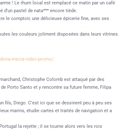
charme ! Le rhum local est remplacé ce matin par un café
né d’un pastel de nata*** encore tiède.
utre le comptoir, une délicieuse épicerie fine, avec ses
outes les couleurs joliment disposées dans leurs vitrines.
-dona-mecia-video-promo/
r marchand, Christophe Colomb est attaqué par des
e de Porto Santo et y rencontre sa future femme, Filipa
n fils, Diego. C’est ici que se dessinent peu à peu ses
ieux marins, étudie cartes et traités de navigation et a
ortugal la rejette ; il se tourne alors vers les rois