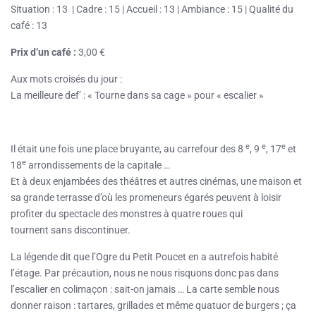
Situation : 13 | Cadre : 15 | Accueil : 13 | Ambiance : 15 | Qualité du
café : 13
Prix d’un café :
3,00 €
Aux mots croisés du jour :
La meilleure def’ : « Tourne dans sa cage » pour « escalier »
e
e
e
Il était une fois une place bruyante, au carrefour des 8
, 9
, 17
et
e
18
arrondissements de la capitale …
Et à deux enjambées des théâtres et autres cinémas, une maison et
sa grande terrasse d’où les promeneurs égarés peuvent à loisir
profiter du spectacle des monstres à quatre roues qui
tournent sans discontinuer.
La légende dit que l’Ogre du Petit Poucet en a autrefois habité
l’étage. Par précaution, nous ne nous risquons donc pas dans
l’escalier en colimaçon : sait-on jamais … La carte semble nous
donner raison : tartares, grillades et même quatuor de burgers ; ça