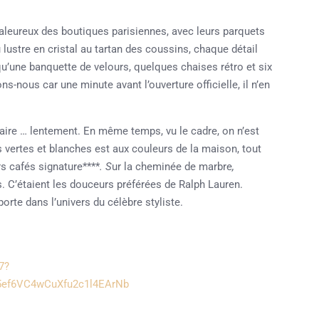
aleureux des boutiques parisiennes, avec leurs parquets
lustre en cristal au tartan des coussins, chaque détail
qu’une banquette de velours, quelques chaises rétro et six
-nous car une minute avant l’ouverture officielle, il n’en
faire … lentement. En même temps, vu le cadre, on n’est
s vertes et blanches est aux couleurs de la maison, tout
rs cafés signature****
. S
ur la cheminée de marbre
,
. C’étaient les douceurs préférées de Ralph Lauren.
te dans l’univers du célèbre styliste.
7?
ef6VC4wCuXfu2c1l4EArNb