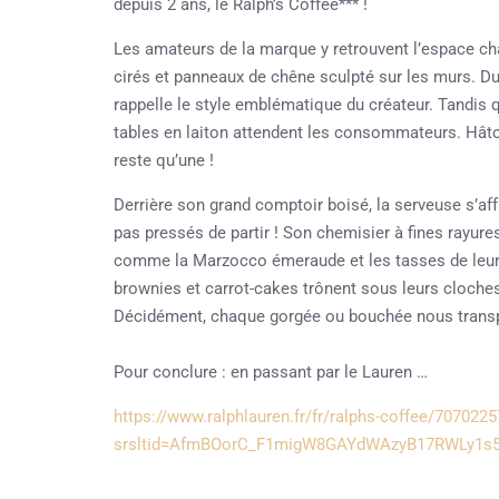
depuis 2 ans, le Ralph’s Coffee*** !
Les amateurs de la marque y retrouvent l’espace ch
cirés et panneaux de chêne sculpté sur les murs. Du 
rappelle le style emblématique du créateur. Tandis 
tables en laiton attendent les consommateurs. Hâtons
reste qu’une !
Derrière son grand comptoir boisé, la serveuse s’af
pas pressés de partir ! Son chemisier à fines rayure
comme la Marzocco émeraude
et les tasses de leu
brownies et carrot-cakes trônent sous leurs cloches
Décidément, chaque gorgée ou bouchée nous transpor
Pour conclure : en passant par le Lauren …
https://www.ralphlauren.fr/fr/ralphs-coffee/7070225
srsltid=AfmBOorC_F1migW8GAYdWAzyB17RWLy1s5