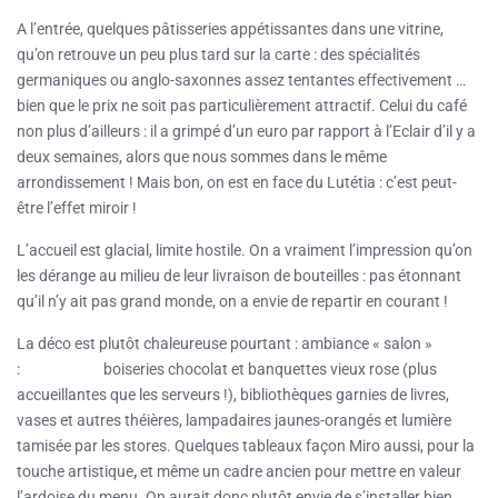
A l’entrée, quelques pâtisseries appétissantes dans une vitrine,
qu’on retrouve un peu plus tard sur la carte : des spécialités
germaniques ou anglo-saxonnes assez tentantes effectivement …
bien que le prix ne soit pas particulièrement attractif. Celui du café
non plus d’ailleurs : il a grimpé d’un euro par rapport à l’Eclair d’il y a
deux semaines, alors que nous sommes dans le même
arrondissement ! Mais bon, on est en face du Lutétia : c’est peut-
être l’effet miroir !
L’accueil est glacial, limite hostile. On a vraiment l’impression qu’on
les dérange au milieu de leur livraison de bouteilles : pas étonnant
qu’il n’y ait pas grand monde, on a envie de repartir en courant !
La déco est plutôt chaleureuse pourtant : ambiance « salon »
: boiseries chocolat et banquettes vieux rose (plus
accueillantes que les serveurs !), bibliothèques garnies de livres,
vases et autres théières, lampadaires jaunes-orangés et lumière
tamisée par les stores. Quelques tableaux façon Miro aussi, pour la
touche artistique
,
et même un cadre ancien pour mettre en valeur
l’ardoise du menu. On aurait donc plutôt envie de s’installer bien