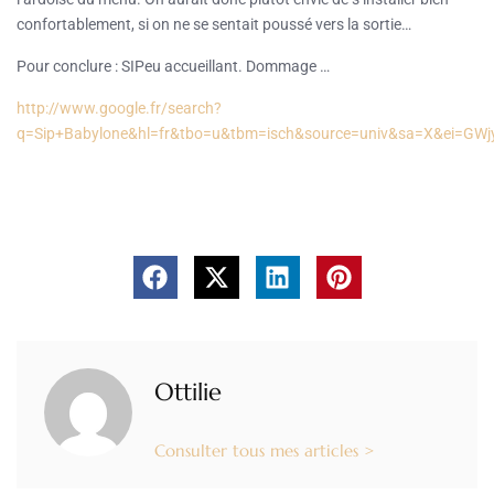
confortablement, si on ne se sentait poussé vers la sortie…
Pour conclure : SIPeu accueillant. Dommage …
http://www.google.fr/search?
q=Sip+Babylone&hl=fr&tbo=u&tbm=isch&source=univ&sa=X&ei=
Ottilie
Consulter tous mes articles >