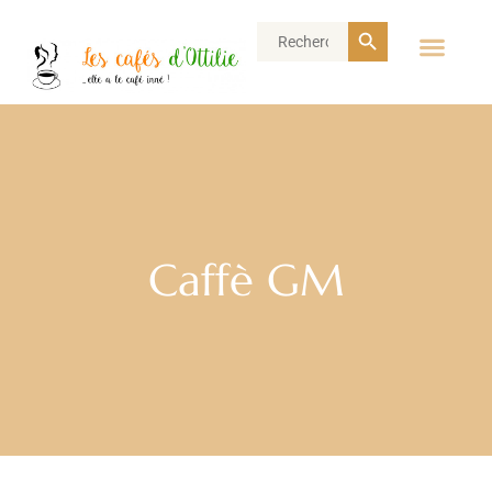
Search Button
Search
for:
Caffè GM