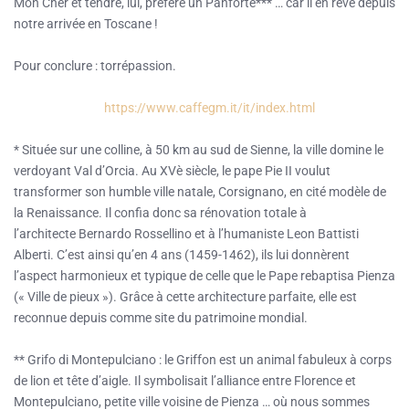
Mon Cher et tendre, lui, préfère un Panforte*** … car il en rêve depuis
notre arrivée en Toscane !
Pour conclure : torrépassion.
https://www.caffegm.it/it/index.html
* Située sur une colline, à 50 km au sud de Sienne, la ville domine le
verdoyant Val d’Orcia. Au XVè siècle, le pape Pie II voulut
transformer son humble ville natale, Corsignano, en cité modèle de
la Renaissance. Il confia donc sa rénovation totale à
l’architecte Bernardo Rossellino et à l’humaniste Leon Battisti
Alberti. C’est ainsi qu’en 4 ans (1459-1462), ils lui donnèrent
l’aspect harmonieux et typique de celle que le Pape rebaptisa Pienza
(« Ville de pieux »). Grâce à cette architecture parfaite, elle est
reconnue depuis comme site du patrimoine mondial.
** Grifo di Montepulciano : le Griffon est un animal fabuleux à corps
de lion et tête d’aigle. Il symbolisait l’alliance entre Florence et
Montepulciano, petite ville voisine de Pienza … où nous sommes