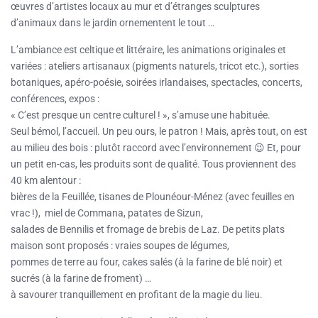
œuvres d’artistes locaux au mur et d’étranges sculptures
d’animaux dans le jardin ornementent le tout …
L’ambiance est celtique et littéraire, les animations originales et
variées : ateliers artisanaux (pigments naturels, tricot etc.), sorties
botaniques, apéro-poésie, soirées irlandaises, spectacles, concerts,
conférences, expos :
« C’est presque un centre culturel ! », s’amuse une habituée.
Seul bémol, l’accueil. Un peu ours, le patron ! Mais, après tout, on est
au milieu des bois : plutôt raccord avec l’environnement 😉 Et, pour
un petit en-cas, les produits sont de qualité. Tous proviennent des
40 km alentour :
bières de la Feuillée, tisanes de Plounéour-Ménez (avec feuilles en
vrac !), miel de Commana, patates de Sizun,
salades de Bennilis et fromage de brebis de Laz. De petits plats
maison sont proposés : vraies soupes de légumes,
pommes de terre au four, cakes salés (à la farine de blé noir) et
sucrés (à la farine de froment) …
à savourer tranquillement en profitant de la magie du lieu.