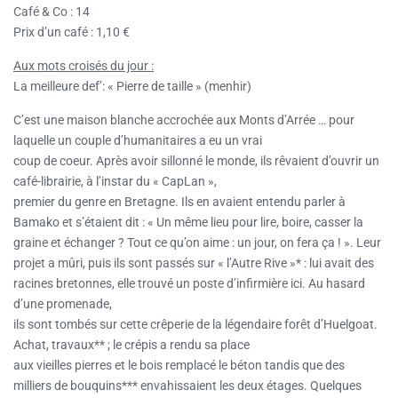
Café & Co : 14
Prix d’un café : 1,10 €
Aux mots croisés du jour :
La meilleure def’: « Pierre de taille » (menhir)
C’est une maison blanche accrochée aux Monts d’Arrée … pour
laquelle un couple d’humanitaires a eu un vrai
coup de coeur. Après avoir sillonné le monde, ils rêvaient d’ouvrir un
café-librairie, à l’instar du « CapLan »,
premier du genre en Bretagne. Ils en avaient entendu parler à
Bamako et s’étaient dit : « Un même lieu pour lire, boire, casser la
graine et échanger ? Tout ce qu’on aime : un jour, on fera ça ! ». Leur
projet a mûri, puis ils sont passés sur « l’Autre Rive »* : lui avait des
racines bretonnes, elle trouvé un poste d’infirmière ici. Au hasard
d’une promenade,
ils sont tombés sur cette crêperie de la légendaire forêt d’Huelgoat.
Achat, travaux** ; le crépis a rendu sa place
aux vieilles pierres et le bois remplacé le béton tandis que des
milliers de bouquins*** envahissaient les deux étages. Quelques