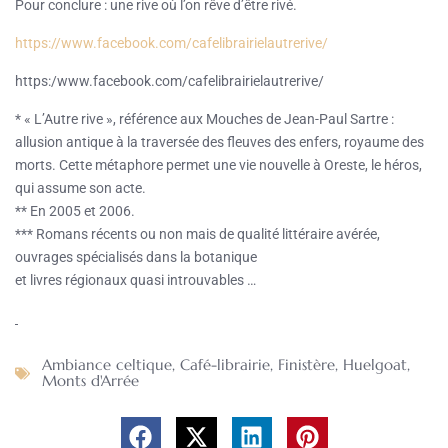
Pour conclure : une rive où l’on rêve d’être rivé.
https://www.facebook.com/cafelibrairielautrerive/
https:/www.facebook.com/cafelibrairielautrerive/
* « L’Autre rive », référence aux Mouches de Jean-Paul Sartre :
allusion antique à la traversée des fleuves des enfers, royaume des
morts. Cette métaphore permet une vie nouvelle à Oreste, le héros,
qui assume son acte.
** En 2005 et 2006.
*** Romans récents ou non mais de qualité littéraire avérée,
ouvrages spécialisés dans la botanique
et livres régionaux quasi introuvables …
Ambiance celtique
,
Café-librairie
,
Finistère
,
Huelgoat
,
Monts d'Arrée