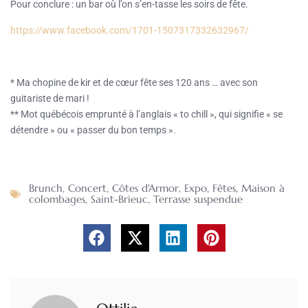
Pour conclure : un bar où l’on s’en-tasse les soirs de fête.
https://www.facebook.com/1701-1507317332632967/
* Ma chopine de kir et de cœur fête ses 120 ans … avec son
guitariste de mari !
** Mot québécois emprunté à l’anglais « to chill », qui signifie « se
détendre » ou « passer du bon temps ».
Brunch
,
Concert
,
Côtes d'Armor
,
Expo
,
Fêtes
,
Maison à
colombages
,
Saint-Brieuc
,
Terrasse suspendue