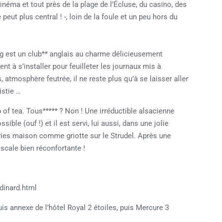
inéma et tout près de la plage de l’Écluse, du casino, des
eut plus central ! -, loin de la foule et un peu hors du
ng est un club** anglais au charme délicieusement
nt à s’installer pour feuilleter les journaux mis à
, atmosphère feutrée, il ne reste plus qu’à se laisser aller
istie …
of tea. Tous***** ? Non ! Une irréductible alsacienne
le (ouf !) et il est servi, lui aussi, dans une jolie
eries maison comme griotte sur le Strudel. Après une
escale bien réconfortante !
dinard.html
uis annexe de l’hôtel Royal 2 étoiles, puis Mercure 3