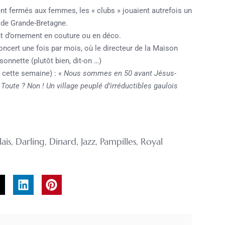
ment fermés aux femmes, les « clubs » jouaient autrefois un
s de Grande-Bretagne.
t d’ornement en couture ou en déco.
concert une fois par mois, où le directeur de la Maison
onnette (plutôt bien, dit-on …)
t cette semaine) : «
Nous sommes en 50 avant Jésus-
Toute ? Non ! Un village peuplé d’irréductibles gaulois
ais
,
Darling
,
Dinard
,
Jazz
,
Pampilles
,
Royal