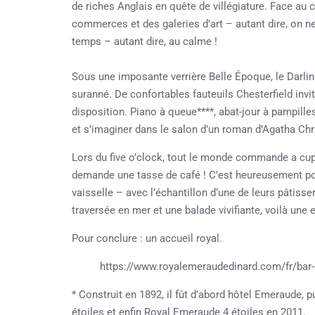
de riches Anglais en quête de villégiature. Face au c
commerces et des galeries d’art – autant dire, on ne p
temps – autant dire, au calme !
Sous une imposante verrière Belle Époque, le Darli
suranné. De confortables fauteuils Chesterfield invite
disposition. Piano à queue****, abat-jour à pampilles
et s’imaginer dans le salon d’un roman d’Agatha Chr
Lors du five o’clock, tout le monde commande a cup 
demande une tasse de café ! C’est heureusement possib
vaisselle – avec l’échantillon d‘une de leurs pâtiss
traversée en mer et une balade vivifiante, voilà une 
Pour conclure : un accueil royal.
https://www.royalemeraudedinard.com/fr/bar-
* Construit en 1892, il fût d’abord hôtel Emeraude, p
étoiles et enfin Royal Emeraude 4 étoiles en 2011.